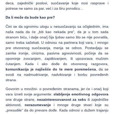
deca, zajednički poslovi, suočavanje koje nosi rasprave i
potrese ne samo za par, već i za širu porodicu…
Da li može da bude kao pre?
Čini se da ogromnu ulogu u nesuočavanju sa očiglednim, ima
naša nada da će „biti kao nekada pre“, da je u tom sada
stranom biću, i dalje ona/j čija ljubav samo što se nije povratila,
samo treba sačekati. U odnosu na partnera koji vara, i mnogo
pre otvorenog suočavanja, menja se odnos. Postavljaju se
zamke ironije, cinizma, pasivne agresivnosti, počinje da se
opominje zvocanjem, zapitkivanjem, ili upozorava mučnim
ćutanjem. Kada i ako dođe do otvorenog razgovora,
komunikacija je najčešće do te mere poremećena
, da se
svodi na nadmudrivanje, nadvikivanje i borbu povređenih
strana.
Govorim u množini- o povređenim stranama, jer će i ona/j koji
vara izneti svoje argumente:
slabljenje emotivnog odgovora
one druge strane,
nezainteresovanost za seks
ili zajedničke
aktivnosti,
nerazumevanje
i mnoge druge stvari koje su
„presudile“ da do prevare dođe. Kada odnosi u dužem trajanju