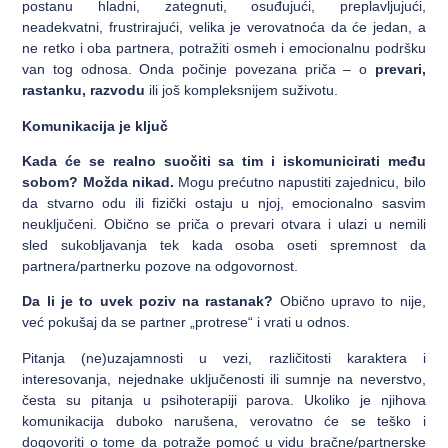
postanu hladni, zategnuti, osuđujući, preplavljujući,
neadekvatni, frustrirajući, velika je verovatnoća da će jedan, a
ne retko i oba partnera, potražiti osmeh i emocionalnu podršku
van tog odnosa. Onda počinje povezana priča – o
prevari,
rastanku, razvodu
ili još kompleksnijem suživotu.
Komunikacija je ključ
Kada će se realno suočiti sa tim i iskomunicirati među
sobom? Možda nikad.
Mogu prećutno napustiti zajednicu, bilo
da stvarno odu ili fizički ostaju u njoj, emocionalno sasvim
neuključeni. Obično se priča o prevari otvara i ulazi u nemili
sled sukobljavanja tek kada osoba oseti spremnost da
partnera/partnerku pozove na odgovornost.
Da li je to uvek poziv na rastanak?
Obično upravo to nije,
već pokušaj da se partner „protrese“ i vrati u odnos.
Pitanja (ne)uzajamnosti u vezi, različitosti karaktera i
interesovanja, nejednake uključenosti ili sumnje na neverstvo,
česta su pitanja u psihoterapiji parova. Ukoliko je njihova
komunikacija duboko narušena, verovatno će se teško i
dogovoriti o tome da potraže pomoć u vidu bračne/partnerske