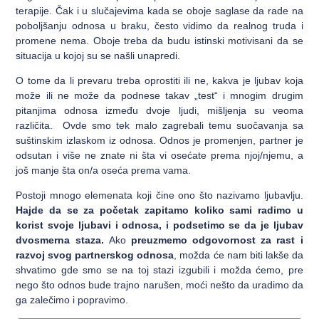
terapije. Čak i u slučajevima kada se oboje saglase da rade na
poboljšanju odnosa u braku, često vidimo da realnog truda i
promene nema. Oboje treba da budu istinski motivisani da se
situacija u kojoj su se našli unapredi.
O tome da li prevaru treba oprostiti ili ne, kakva je ljubav koja
može ili ne može da podnese takav „test“ i mnogim drugim
pitanjima odnosa između dvoje ljudi, mišljenja su veoma
različita. Ovde smo tek malo zagrebali temu suočavanja sa
suštinskim izlaskom iz odnosa. Odnos je promenjen, partner je
odsutan i više ne znate ni šta vi osećate prema njoj/njemu, a
još manje šta on/a oseća prema vama.
Postoji mnogo elemenata koji čine ono što nazivamo ljubavlju.
Hajde da se za početak zapitamo koliko sami radimo u
korist svoje ljubavi i odnosa, i podsetimo se da je ljubav
dvosmerna staza.
Ako
preuzmemo odgovornost za rast i
razvoj svog partnerskog odnosa
, možda će nam biti lakše da
shvatimo gde smo se na toj stazi izgubili i možda ćemo, pre
nego što odnos bude trajno narušen, moći nešto da uradimo da
ga zalečimo i popravimo.