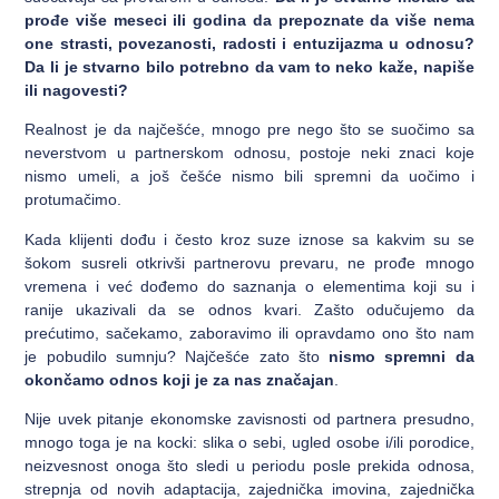
prođe više meseci ili godina da prepoznate da više nema
one strasti, povezanosti, radosti i entuzijazma u odnosu?
Da li je stvarno bilo potrebno da vam to neko kaže, napiše
ili nagovesti?
Realnost je da najčešće, mnogo pre nego što se suočimo sa
neverstvom u partnerskom odnosu, postoje neki znaci koje
nismo umeli, a još češće nismo bili spremni da uočimo i
protumačimo.
Kada klijenti dođu i često kroz suze iznose sa kakvim su se
šokom susreli otkrivši partnerovu prevaru, ne prođe mnogo
vremena i već dođemo do saznanja o elementima koji su i
ranije ukazivali da se odnos kvari. Zašto odučujemo da
prećutimo, sačekamo, zaboravimo ili opravdamo ono što nam
je pobudilo sumnju? Najčešće zato što
nismo spremni da
okončamo odnos koji je za nas značajan
.
Nije uvek pitanje ekonomske zavisnosti od partnera presudno,
mnogo toga je na kocki: slika o sebi, ugled osobe i/ili porodice,
neizvesnost onoga što sledi u periodu posle prekida odnosa,
strepnja od novih adaptacija, zajednička imovina, zajednička