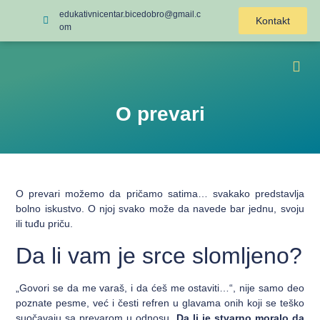
edukativnicentar.bicedobro@gmail.c
Kontakt
om
O prevari
O prevari možemo da pričamo satima… svakako predstavlja
bolno iskustvo. O njoj svako može da navede bar jednu, svoju
ili tuđu priču.
Da li vam je srce slomljeno?
„Govori se da me varaš, i da ćeš me ostaviti…“, nije samo deo
poznate pesme, već i česti refren u glavama onih koji se teško
suočavaju sa prevarom u odnosu.
Da li je stvarno moralo da