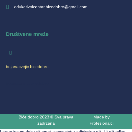
edukativnicentar.bicedobro@gmail.com
Društvene mreže
bojanacvejic.bicedobro
bojanacvejic.bicedobro
Biće dobro 2023 © Sva prava
Made by
zadržana
Profesionalci
Lorem ipsum dolor sit amet, consectetur adipiscing elit. Ut elit tellus,