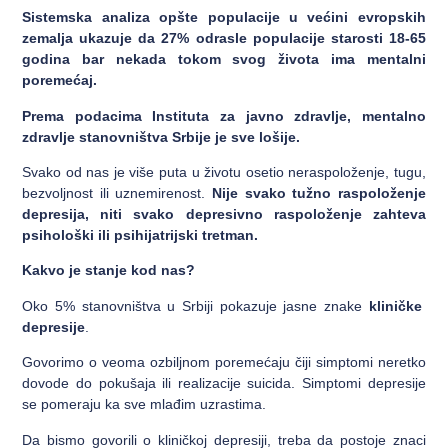
Sistemska analiza opšte populacije u većini evropskih
zemalja ukazuje da 27% odrasle populacije starosti 18-65
godina bar nekada tokom svog života ima mentalni
poremećaj.
Prema podacima Instituta za javno zdravlje, mentalno
zdravlje stanovništva Srbije je sve lošije.
Svako od nas je više puta u životu osetio neraspoloženje, tugu,
bezvoljnost ili uznemirenost.
Nije svako tužno raspoloženje
depresija, niti svako depresivno raspoloženje zahteva
psihološki ili psihijatrijski tretman.
Kakvo je stanje kod nas?
Oko 5% stanovništva u Srbiji pokazuje jasne znake
kliničke
depresije
.
Govorimo o veoma ozbiljnom poremećaju čiji simptomi neretko
dovode do pokušaja ili realizacije suicida. Simptomi depresije
se pomeraju ka sve mlađim uzrastima.
Da bismo govorili o kliničkoj depresiji, treba da postoje znaci