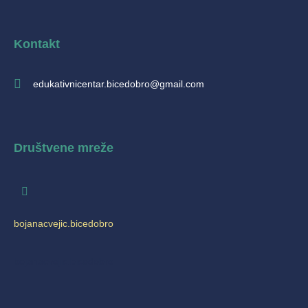
Kontakt
edukativnicentar.bicedobro@gmail.com
Društvene mreže
bojanacvejic.bicedobro
bojanacvejic.bicedobro