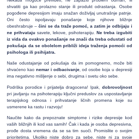
Nekada moguće prevideti, ne zapaziti problem odmah, ili
shvatiti ga kao prolazno stanje ili produkt odrastanja. Osobe
pogođene depresijom imaju snažan doživljaj unutrašnje patnje.
Oni često ispoljavaju ponašanje koje njihove bližnje
obeshrabruje –
čini se da traže pomoć, a zatim je odbijaju i
ne prihvataju
savete, lekove, psihoterapiju.
Ne treba izgubiti
iz vida da ovakvo ponašanje ne znači da treba odustati od
pokušaja da se obolelom približi ideja traženja pomoći od
psihologa ili psihijatra.
Naše odustajanje od pokušaja da im pomognemo, može biti
shvaćeno kao
nemar i odbacivanje
, od osobe koja u depresiji
ima negativno mišljenje o sebi, drugima i svetu oko sebe.
Podrška porodice i prijatelja dragocena! Ipak,
dobrovoljnost
pri javljanju na psihoterapiju ključni preduslov za uspostavljanje
terapijskog odnosa i prihvatanje ličnih promena koje su
usmerene ka rastu i razvoju!
Naučite kako da prepoznate simptome i rizike depresije kod
vaših bližnjih ili kod vas samih! Čak i kada je osoba depresivna,
prođe dosta vremena da se sa tim suoči. Promislite o svojim
prioritetima. Ukoliko niste dobro za sebe, niste ni za svoje