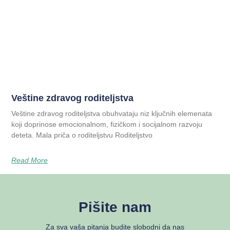
Veštine zdravog roditeljstva
Veštine zdravog roditeljstva obuhvataju niz ključnih elemenata
koji doprinose emocionalnom, fizičkom i socijalnom razvoju
deteta. Mala priča o roditeljstvu Roditeljstvo
Read More
Pišite nam
Za sva vaša pitanja budite slobodni da nas