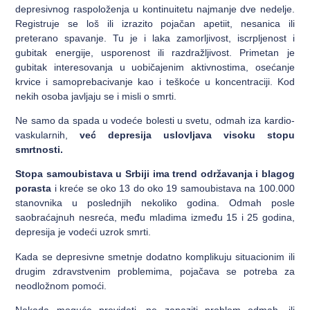
depresivnog raspoloženja u kontinuitetu najmanje dve nedelje.
Registruje se loš ili izrazito pojačan apetiit, nesanica ili
preterano spavanje. Tu je i laka zamorljivost, iscrpljenost i
gubitak energije, usporenost ili razdražljivost. Primetan je
gubitak interesovanja u uobičajenim aktivnostima, osećanje
krvice i samoprebacivanje kao i teškoće u koncentraciji. Kod
nekih osoba javljaju se i misli o smrti.
Ne samo da spada u vodeće bolesti u svetu, odmah iza kardio-
vaskularnih,
već depresija uslovljava visoku stopu
smrtnosti.
Stopa samoubistava u Srbiji ima trend održavanja i blagog
porasta
i kreće se oko 13 do oko 19 samoubistava na 100.000
stanovnika u poslednjih nekoliko godina. Odmah posle
saobraćajnuh nesreća, među mladima između 15 i 25 godina,
depresija je vodeći uzrok smrti.
Kada se depresivne smetnje dodatno komplikuju situacionim ili
drugim zdravstvenim problemima, pojačava se potreba za
neodložnom pomoći.