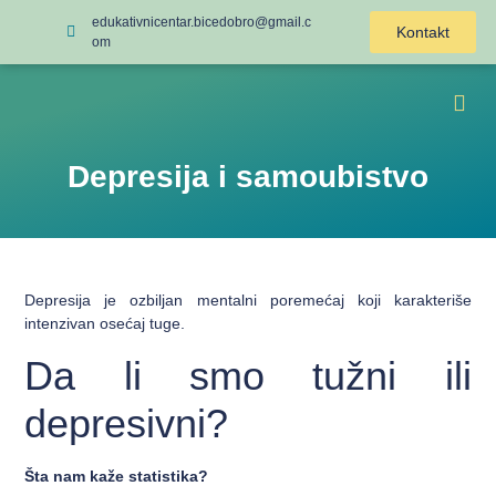
edukativnicentar.bicedobro@gmail.c
Kontakt
om
Depresija i samoubistvo
Depresija je ozbiljan mentalni poremećaj koji karakteriše
intenzivan osećaj tuge.
Da li smo tužni ili
depresivni?
Šta nam kaže statistika?